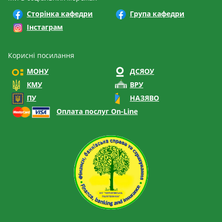
Сторінка кафедри
Група кафедри
Інстаграм
Корисні посилання
МОНУ
ДСЯОУ
КМУ
ВРУ
ПУ
НАЗЯВО
Оплата послуг On-Line