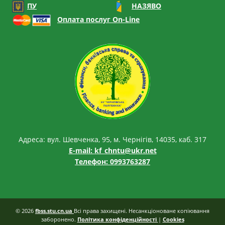
ПУ
НАЗЯВО
Оплата послуг On-Line
Адреса: вул. Шевченка, 95, м. Чернігів, 14035, каб. 317
E-mail:
kf_chntu@ukr.net
Телефон: 0993763287
© 2026
fbss.stu.cn.ua
Всі права захищені. Несанкціоноване копіювання
заборонено.
Політика конфіденційності
|
Cookies