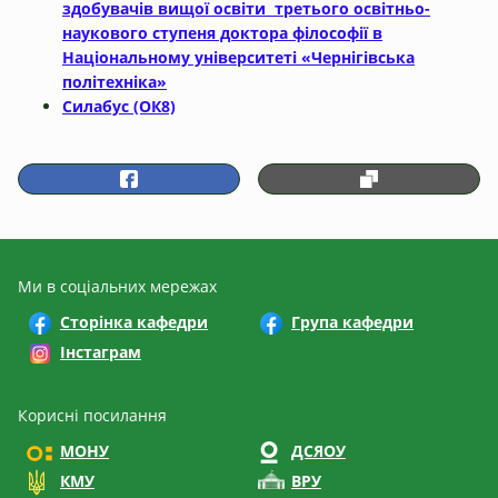
здобувачів вищої освіти
третього освітньо-
наукового ступеня доктора філософії
в
Національному університеті «Чернігівська
політехніка»
Силабус (ОК8)
Ми в соціальних мережах
Сторінка кафедри
Група кафедри
Інстаграм
Корисні посилання
МОНУ
ДСЯОУ
КМУ
ВРУ