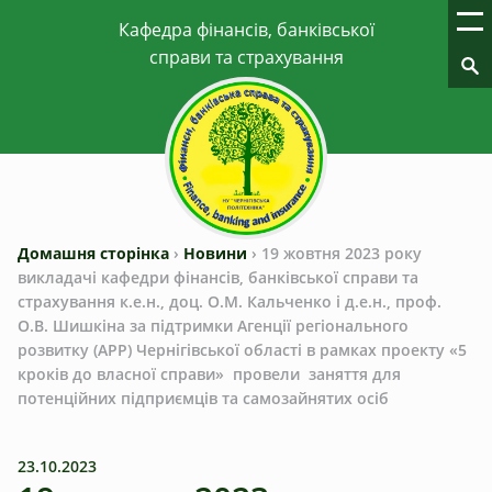
Домашня сторінка
›
Новини
›
19 жовтня 2023 року
викладачі кафедри фінансів, банківської справи та
страхування к.е.н., доц. О.М. Кальченко і д.е.н., проф.
О.В. Шишкіна за підтримки Агенції регіонального
розвитку (АРР) Чернігівської області в рамках проекту «5
кроків до власної справи» провели заняття для
потенційних підприємців та самозайнятих осіб
23.10.2023