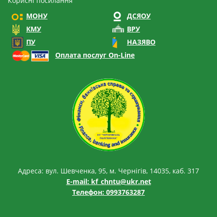
Корисні посилання
МОНУ
ДСЯОУ
КМУ
ВРУ
ПУ
НАЗЯВО
Оплата послуг On-Line
Адреса: вул. Шевченка, 95, м. Чернігів, 14035, каб. 317
E-mail:
kf_chntu@ukr.net
Телефон: 0993763287