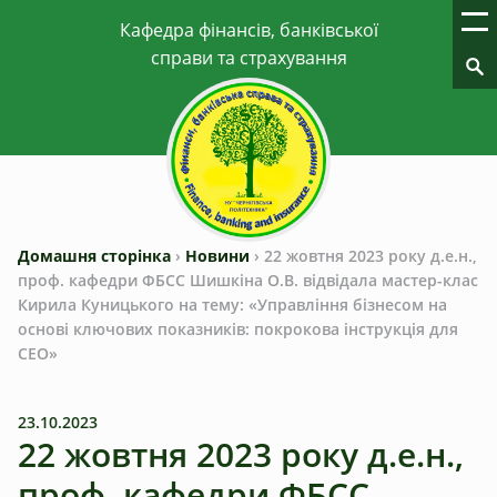
Домашня сторінка
›
Новини
›
22 жовтня 2023 року д.е.н.,
проф. кафедри ФБСС Шишкіна О.В. відвідала мастер-клас
Кирила Куницького на тему: «Управління бізнесом на
основі ключових показників: покрокова інструкція для
CEO‌‎»
23.10.2023
22 жовтня 2023 року д.е.н.,
проф. кафедри ФБСС