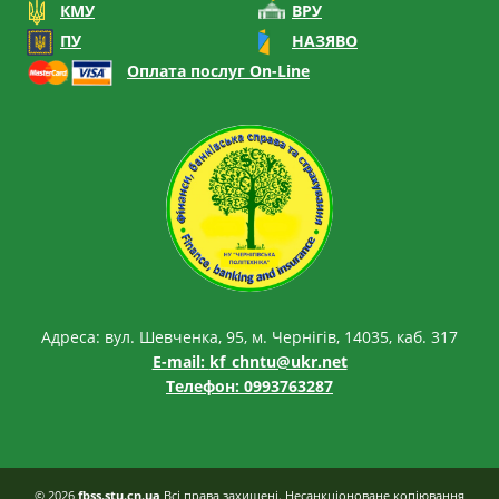
КМУ
ВРУ
ПУ
НАЗЯВО
Оплата послуг On-Line
Адреса: вул. Шевченка, 95, м. Чернігів, 14035, каб. 317
E-mail:
kf_chntu@ukr.net
Телефон: 0993763287
© 2026
fbss.stu.cn.ua
Всі права захищені. Несанкціоноване копіювання