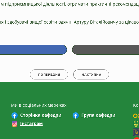
ням підприємницької діяльності, отримати практичні рекоменда
ня і здобувачі вищої освіти вдячні Артуру Віталійовичу за ціка
ПОПЕРЕДНЯ
НАСТУПНА
Ми в соціальних мережах
Ко
Сторінка кафедри
Група кафедри
Інстаграм