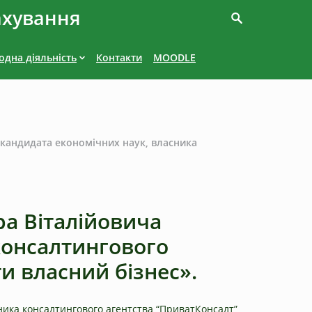
ахування
дна діяльність
Контакти
MOODLE
, кандидата економічних наук, власника
ра Віталійовича
консалтингового
и власний бізнес».
сника консалтингового агентства “ПриватКонсалт”