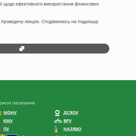
ції щодо ефективного використання фінансових
во проведену лекцію. Сподіваємось на подальшу
рисні посилання
МОНУ
ДСЯОУ
КМУ
ВРУ
ПУ
НАЗЯВО