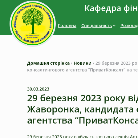
Кафедра фіна
Головна
Спеціальність
Розкла
Домашня сторінка
›
Новини
›
29 березня 2023 ро
консалтингового агентства “ПриватКонсалт” на те
30.03.2023
29 березня 2023 року в
Жаворонка, кандидата 
агентства “ПриватКонса
29 березня 2023 року відбулась гостьова лекція А