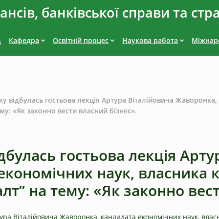
нсів, банківської справи та стр
д
Кафедра
Освітній процес
Наукова работа
Міжнаро
ку відбулась гостьова лекція Артура Віталійовича Жаворонка
му: «Як законно вести власний бізнес».
ідбулась гостьова лекція Арту
економічних наук, власника 
лт” на тему: «Як законно вест
ртура Віталійовича Жаворонка, кандидата економічних наук, вла