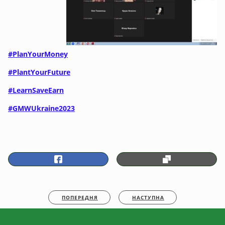
#PlanYourMoney
#PlantYourFuture
#LearnSaveEarn
#GMWUkraine2023
ПОПЕРЕДНЯ
НАСТУПНА