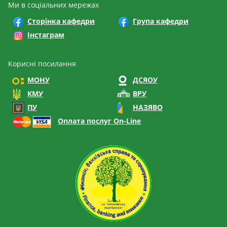
Ми в соціальних мережах
Сторінка кафедри
Група кафедри
Інстаграм
Корисні посилання
МОНУ
ДСЯОУ
КМУ
ВРУ
ПУ
НАЗЯВО
Оплата послуг On-Line