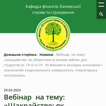
Домашня сторінка
›
Новини
›
Вебінар на тему:
«Шахрайство: як уберегтись в умовах війни» для
студентів гр. ГР-8 та ГР- 10 Фахового коледжу економіки і
технологій» Національного університету «Чернігівська
політехніка»
29.03.2023
Вебінар на тему:
«Шахрайство: як