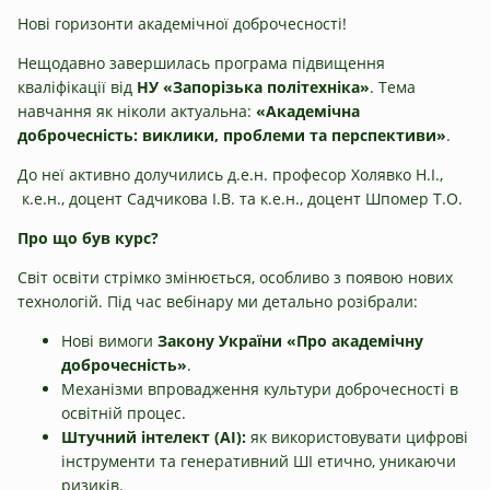
Нові горизонти академічної доброчесності!
Нещодавно завершилась програма підвищення
кваліфікації від
НУ «Запорізька політехніка»
. Тема
навчання як ніколи актуальна:
«Академічна
доброчесність: виклики, проблеми та перспективи»
.
До неї активно долучились д.е.н. професор Холявко Н.І.,
к.е.н., доцент Садчикова І.В. та к.е.н., доцент Шпомер Т.О.
Про що був курс?
Світ освіти стрімко змінюється, особливо з появою нових
технологій. Під час вебінару ми детально розібрали:
Нові вимоги
Закону України «Про академічну
доброчесність»
.
Механізми впровадження культури доброчесності в
освітній процес.
Штучний інтелект (AI):
як використовувати цифрові
інструменти та генеративний ШІ етично, уникаючи
ризиків.