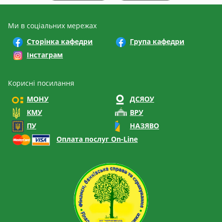
Ми в соціальних мережах
Сторінка кафедри
Група кафедри
Інстаграм
Корисні посилання
МОНУ
ДСЯОУ
КМУ
ВРУ
ПУ
НАЗЯВО
Оплата послуг On-Line