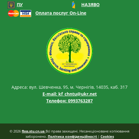
ПУ
НАЗЯВО
Оплата послуг On-Line
Адреса: вул. Шевченка, 95, м. Чернігів, 14035, каб. 317
E-mail:
kf_chntu@ukr.net
Телефон: 0993763287
© 2026
fbss.stu.cn.ua
Всі права захищені. Несанкціоноване копіювання
заборонено.
Політика конфіденційності
|
Cookies