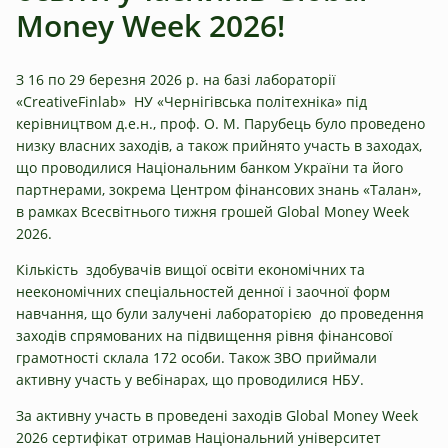
Money Week 2026!
З 16 по 29 березня 2026 р. на базі лабораторії
«CreativeFinlab» НУ «Чернігівська політехніка» під
керівництвом д.е.н., проф. О. М. Парубець було проведено
низку власних заходів, а також прийнято участь в заходах,
що проводилися Національним банком України та його
партнерами, зокрема Центром фінансових знань «Талан»,
в рамках Всесвітнього тижня грошей Global Money Week
2026.
Кількість здобувачів вищої освіти економічних та
неекономічних спеціальностей денної і заочної форм
навчання, що були залучені лабораторією до проведення
заходів спрямованих на підвищення рівня фінансової
грамотності склала 172 особи. Також ЗВО приймали
активну участь у вебінарах, що проводилися НБУ.
За активну участь в проведені заходів Global Money Week
2026 сертифікат отримав Національний університет