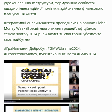
удосконаленню їх структури, формуванню особистої
ощадно-інвестиційної політики, здійсненню фінансового
планування життя.
Інтерактивні онлайн-заняття проводилися в рамках Global
Money Week (Всесвітнього тижня грошей), офіційною
темою якого у 2024 р. є «Захистіть свої гроші, убезпечте
своє майбутнє».
#ГраНавчанняДобробут, #GMWUkraine2024,
#ProtectYourMoney, #SecureYourFuture та #GMW2024.