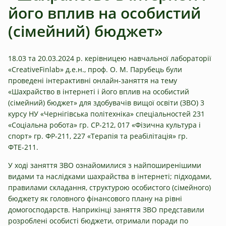
його вплив на особистий
(сімейний) бюджет»
18.03 та 20.03.2024 р. керівницею навчальної лабораторії
«CreativeFinlab» д.е.н., проф. О. М. Парубець були
проведені інтерактивні онлайн-заняття на тему
«Шахрайство в інтернеті і його вплив на особистий
(сімейний) бюджет» для здобувачів вищої освіти (ЗВО) 3
курсу НУ «Чернігівська політехніка» спеціальностей 231
«Соціальна робота» гр. СР-212, 017 «Фізична культура і
спорт» гр. ФР-211, 227 «Терапія та реабілітація» гр.
ФТЕ-211.
У ході заняття ЗВО ознайомилися з найпоширенішими
видами та наслідками шахрайства в інтернеті; підходами,
правилами складання, структурою особистого (сімейного)
бюджету як головного фінансового плану на рівні
домогосподарств. Наприкінці заняття ЗВО представили
розроблені особисті бюджети, отримали поради по