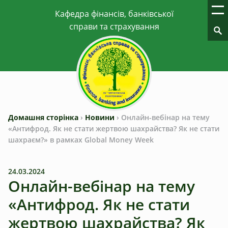
Домашня сторінка
›
Новини
›
Онлайн-вебінар на тему
«Антифрод. Як не стати жертвою шахрайства? Як не стати
шахраєм?» в рамках Global Money Week
24.03.2024
Онлайн-вебінар на тему
«Антифрод. Як не стати
жертвою шахрайства? Як