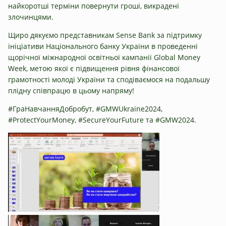
найкоротші терміни повернути гроші, викрадені
злочинцями.
Щиро дякуємо представникам Sense Bank за підтримку
ініціативи Національного банку України в проведенні
щорічної міжнародної освітньої кампанії Global Money
Week, метою якої є підвищення рівня фінансової
грамотності молоді України та сподіваємося на подальшу
плідну співпрацю в цьому напряму!
#ГраНавчанняДобробут, #GMWUkraine2024,
#ProtectYourMoney, #SecureYourFuture та #GMW2024.