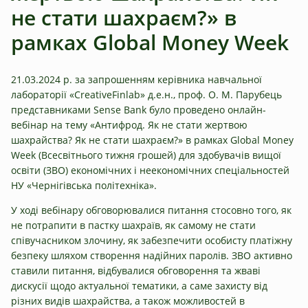
не стати шахраєм?» в
рамках Global Money Week
21.03.2024 р. за запрошенням керівника навчальної
лабораторії «CreativeFinlab» д.е.н., проф. О. М. Парубець
представниками Sense Bank було проведено онлайн-
вебінар на тему «Антифрод. Як не стати жертвою
шахрайства? Як не стати шахраєм?» в рамках Global Money
Week (Всесвітнього тижня грошей) для здобувачів вищої
освіти (ЗВО) економічних і неекономічних спеціальностей
НУ «Чернігівська політехніка».
У ході вебінару обговорювалися питання стосовно того, як
не потрапити в пастку шахраїв, як самому не стати
співучасником злочину, як забезпечити особисту платіжну
безпеку шляхом створення надійних паролів. ЗВО активно
ставили питання, відбувалися обговорення та жваві
дискусії щодо актуальної тематики, а саме захисту від
різних видів шахрайства, а також можливостей в