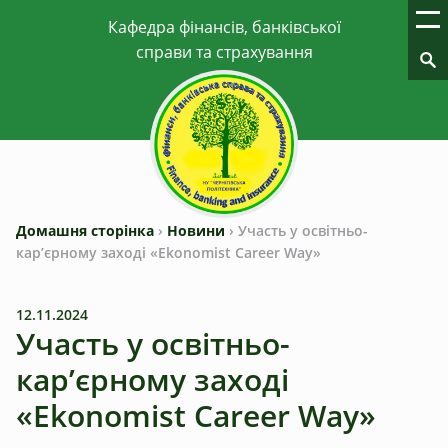
Домашня сторінка
›
Новини
›
Участь у освітньо-
кар’єрному заході «Ekonomist Career Way»
12.11.2024
Участь у освітньо-
кар’єрному заході
«Ekonomist Career Way»