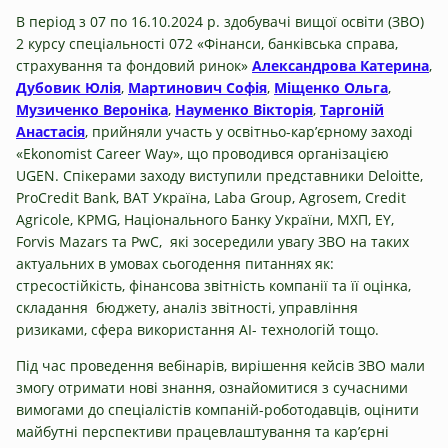
В період з 07 по 16.10.2024 р. здобувачі вищої освіти (ЗВО)
2 курсу спеціальності 072 «Фінанси, банківська справа,
страхування та фондовий ринок»
Александрова Катерина
,
Дубовик Юлія
,
Мартинович Софія
,
Міщенко Ольга
,
Музиченко Вероніка
,
Науменко Вікторія
,
Таргоній
Анастасія
, прийняли участь у освітньо-кар’єрному заході
«Ekonomist Career Way», що проводився організацією
UGEN. Спікерами заходу виступили представники Deloitte,
ProCredit Bank, BAT Україна, Laba Group, Agrosem, Credit
Agricole, KPMG, Національного Банку України, МХП, EY,
Forvis Mazars та PwC, які зосередили увагу ЗВО на таких
актуальних в умовах сьогодення питаннях як:
стресостійкість, фінансова звітність компанії та її оцінка,
складання бюджету, аналіз звітності, управління
ризиками, сфера використання АІ- технологій тощо.
Під час проведення вебінарів, вирішення кейсів ЗВО мали
змогу отримати нові знання, ознайомитися з сучасними
вимогами до спеціалістів компаній-роботодавців, оцінити
майбутні перспективи працевлаштування та кар’єрні