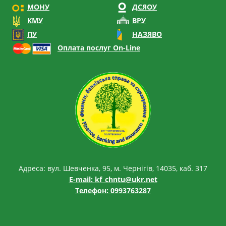
МОНУ
ДСЯОУ
КМУ
ВРУ
ПУ
НАЗЯВО
Оплата послуг On-Line
Адреса: вул. Шевченка, 95, м. Чернігів, 14035, каб. 317
E-mail:
kf_chntu@ukr.net
Телефон: 0993763287