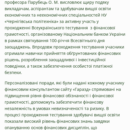
професора Парубець О. М. висловлює щиру подяку
викладачам, аспірантам та здобувачам вищої освіти
економічних та неекономічних спеціальностей НУ
«Чернігівська політехніка» за активну участь у
проходженні Всеукраїнського тестування з фінансової
грамотності, організованому Національним банком України
в рамках святкування 100-річчя Всесвітнього дня
заощаджень. Впродовж проходження тестування учасники
отримали навички прийняття обґрунтованих фінансових
рішень, розроблення заощадливої і інвестиційної
поведінки, а також забезпечення особистої платіжної
безпеки.
Персоналізовані поради, які були надані кожному учаснику
фінансовим консультантом сайту «Гаразд» спрямовані на
підвищення рівня фінансової обізнаності і фінансової
грамотності, допоможуть забезпечити фінансову
незалежність в умовах невизначеності та ризику. В
процесі проходження тестування здобувачі вищої освіти
показали високий рівень фінансових знань завдяки
опануванню основ фінансових дисциплін, що