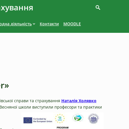
ахування
дна діяльність
Контакти
MOODLE
er»
нківської справи та страхування
Наталія Холявко
ах Весняної школи виступили професори та практики