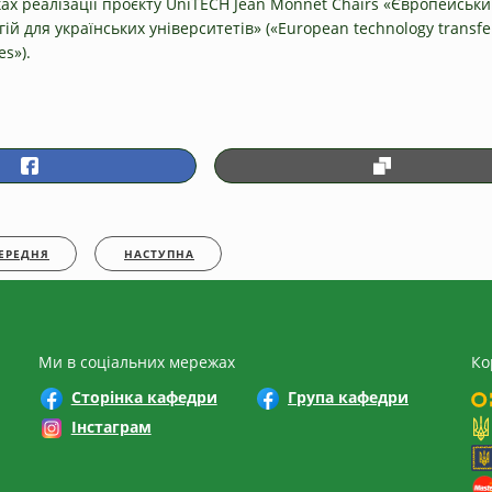
ках реалізації проєкту UniTECH Jean Monnet Chairs «Європейськи
ій для українських університетів» («European technology transfer
es»).
ЕРЕДНЯ
НАСТУПНА
Ми в соціальних мережах
Ко
Сторінка кафедри
Група кафедри
Інстаграм