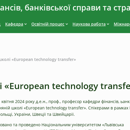
нсів, банківської справи та стр
д
Кафедра
Освітній процес
Наукова работа
Міжнаро
школі «European technology transfer»
 «European technology transf
5 квітня 2024 року д.е.н., проф., професор кафедри фінансів, ьа
няній школі «European technology transfer». Спікерами в рамк
Польщі, України, Швеції та Швейцарії.
зовано та проведено Національним університетом «Львівська