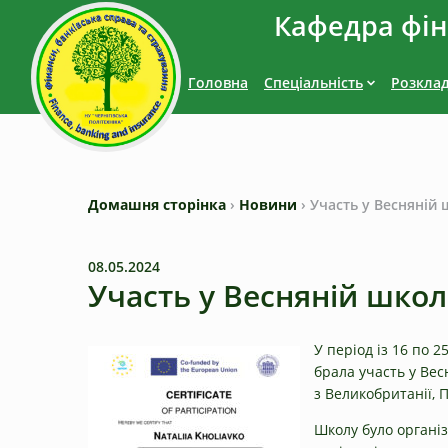
Кафедра фіна
Головна
Спеціальність
Розкла
Домашня сторінка
›
Новини
›
Участь у Весняній 
08.05.2024
Участь у Весняній школі
У період із 16 по 2
брала участь у Вес
з Великобританії, 
Школу було органі