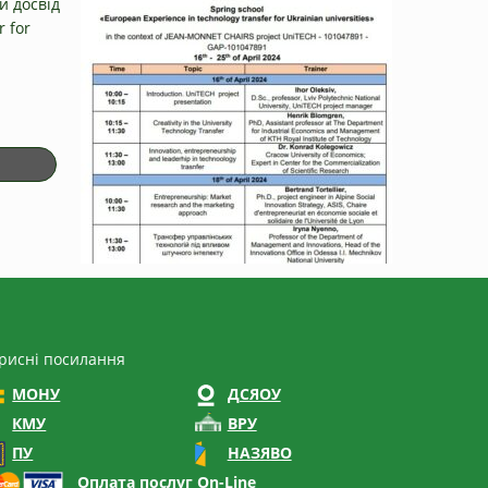
й досвід
 for
рисні посилання
МОНУ
ДСЯОУ
КМУ
ВРУ
ПУ
НАЗЯВО
Оплата послуг On-Line